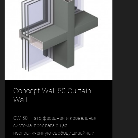
Concept Wall 50 Curtain
Wall
CW 50 — это фасадная и кровельная
система, предлагающая
неограниченную свободу дизайна и