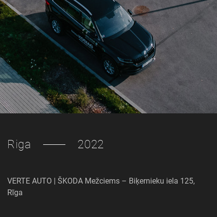
Riga
2022
VERTE AUTO | ŠKODA Mežciems – Biķernieku iela 125,
Rīga