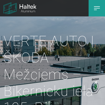
VERTE AUTO |
ŠKODA
Mežciems –
Biķernieku iela