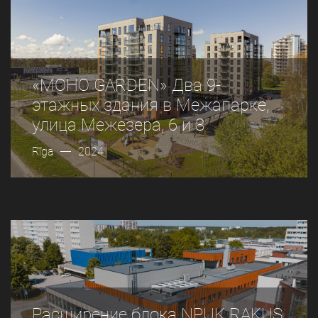
«MOHO GARDEN» Два 9-
этажных здания в Межапарке,
улица Межезера, 6 и 8
Rīga
2024
Расширение блока NPUK RAKUS