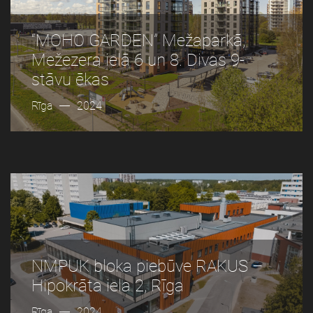
“MOHO GARDEN” Mežaparkā,
Mežezera ielā 6 un 8. Divas 9-
stāvu ēkas
Rīga
2024
NMPUK bloka piebūve RAKUS –
Hipokrāta iela 2, Rīga
Rīga
2024