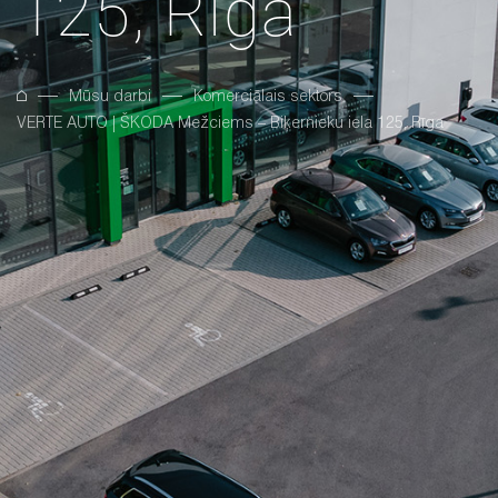
125, Rīga
Mūsu darbi
Komerciālais sektors
VERTE AUTO | ŠKODA Mežciems – Biķernieku iela 125, Rīga