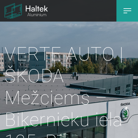
VERTE AUTO |
ŠKODA
Mežciems –
Biķernieku iela