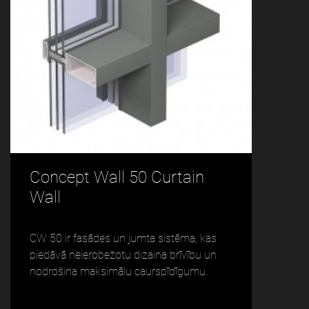
Concept Wall 50 Curtain
Wall
CW 50 ir fasādes un jumta sistēma, kas
piedāvā neierobežotu dizaina brīvību un
nodrošina maksimālu caurspīdīgumu.