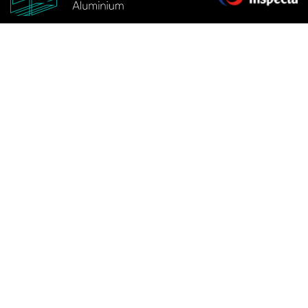
Strenču iela 5, Latgale Suburb, Riga, Latvia
Открыть в Google Maps
Открыть в Waze
© 2026 Haltek. Все права защищены.