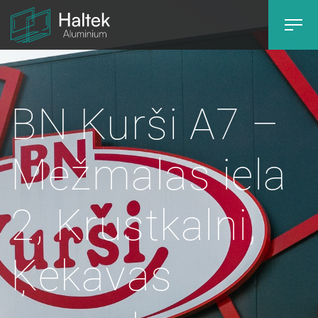
BN Kurši A7 –
Mežmalas iela
2, Krustkalni,
Ķekavas