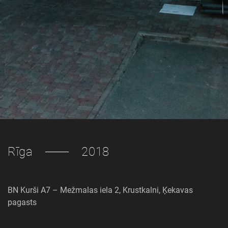
Rīga
2018
BN Kurši A7 – Mežmalas iela 2, Krustkalni, Ķekavas
pagasts