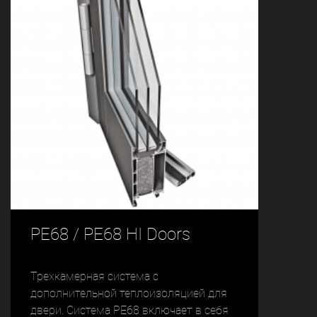
PE68 / PE68 HI Doors
Трехкамерная система с
дополнительной теплоизоляцией для
двери. Система PE68 включает в себя