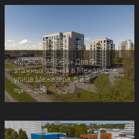
«MOHO GARDEN» Два 9-
этажных здания в Межапарке,
улица Межезера, 6 и 8
Rīga
2024