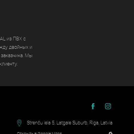
AL из ПВХ с
ежду двойных и
 заказчика. Мы
клиенту.
Strenču iela 5, Latgale Suburb, Riga, Latvia
Открыть в Google Maps