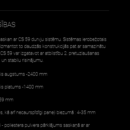
ŠĪBAS
i saskan ar CS 59 durvju sistēmu. Sistēmas ierobežotais
j izmantot to daudzās konstrukcijās pat ar samazinātu
CS 59 var izgatavot ar atbilstību 2. pretuzlaušanas
 un stabilu risinājumu.
ais augstums -2400 mm
ais platums -1400 mm
- 59 mm
tes, kā arī necaurspīdīgi paneļi biezumā : 4-35 mm
 - poliestera pulvera pārklājums saskaņā ar ar