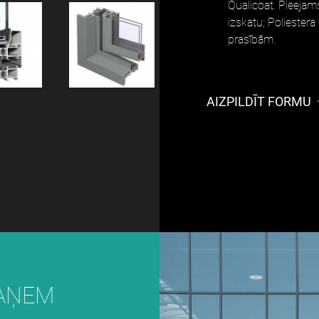
Qualicoat. Pieejam
izskatu; Poliestera
prasībām.
AIZPILDĪT FORMU
SAŅEM