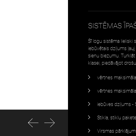
SISTĒMAS ĪPA
Šī logu sistēma lielisk
iebūvētais dziļums ļau
sienu biezumu. Turklāt 
klasei, piedāvājot drošu
vērtnes maksimāl
vērtnes maksimāl
iebūves dziļums 
Stikla, stiklu pake
Virsmas pārklājumi