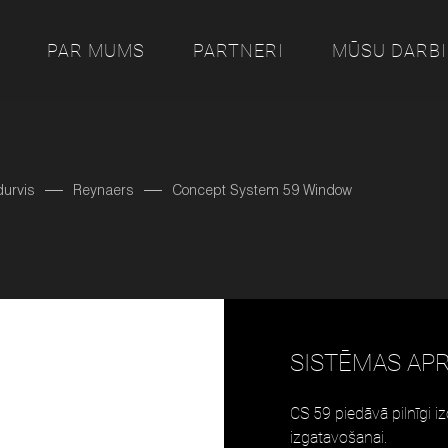
PAR MUMS
PARTNERI
MŪSU DARBI
durvis
Reynaers
Concept System 59 Window
SISTĒMAS AP
CS 59 piedāvā pilnīgi iz
izgatavošanai.