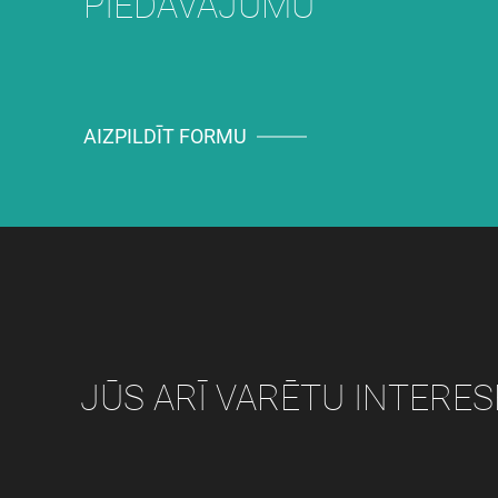
PIEDĀVĀJUMU
AIZPILDĪT FORMU
JŪS ARĪ VARĒTU INTERES