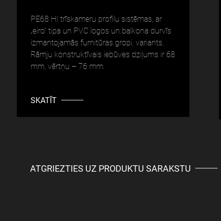
PE68 HI trīskameru profilu sistēmas, ar
„eiro” tipa un PVC logos un balkona durvīs
izmantojamās furnitūras gropi, variants.
Rāmju konstruktīvais iebūves dziļums ir 68
mm, vērtņu – 76 mm.
SKATĪT
ATGRIEZTIES UZ PRODUKTU SARAKSTU