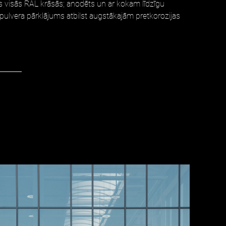
s visās RAL krāsās; anodēts un ar kokam līdzīgu
 pulvera pārklājums atbilst augstākajām pretkorozijas