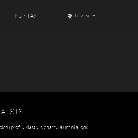
KONTAKTI
Latviešu
RAKSTS
olētu profilu klāstu, elegantu alumīnija logu