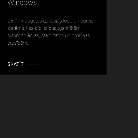
Windows
W
CS 77 ir augstas izolācijas logu un durvju
CS
sistēma, kas atbilst paaugstinātām
rā
siltumizolācijas, stabilitātes un drošības
si
prasībām.
S
SKATĪT